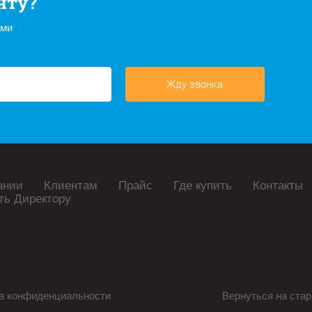
нту?
ами
Жду звонка
ании
Клиентам
Прайс
Где купить
Контакты
ть Директору
а конфиденциальности
Вернуться на стар