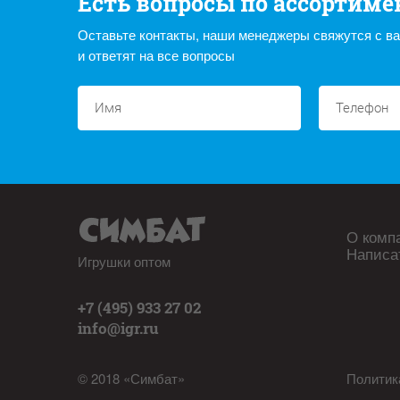
Есть вопросы по ассортиме
Оставьте контакты, наши менеджеры свяжутся с в
и ответят на все вопросы
О комп
Написа
Игрушки оптом
+7 (495) 933 27 02
info@igr.ru
© 2018 «Симбат»
Политик