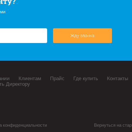
нту?
ами
Жду звонка
ании
Клиентам
Прайс
Где купить
Контакты
ть Директору
а конфиденциальности
Вернуться на стар