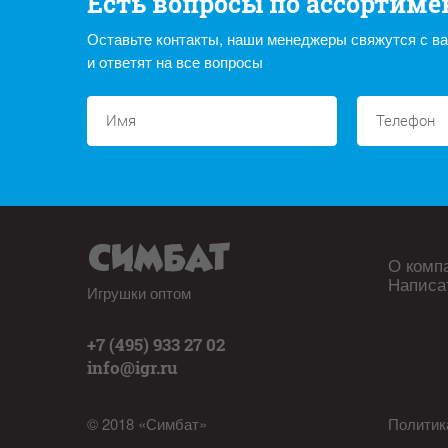
Есть вопросы по ассортиме
Оставьте контакты, наши менеджеры свяжутся с в
и ответят на все вопросы
О комп
Написа
Игрушки оптом
+7 (495) 933 27 02
info@igr.ru
© 2018 «Симбат»
Политик