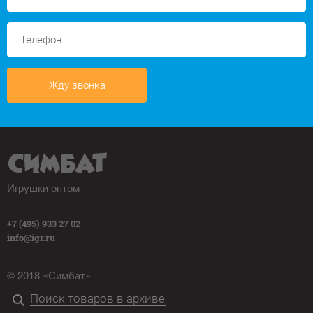
Жду звонка
Игрушки оптом
+7 (495) 933 27 02
info@igr.ru
© 2018 «Симбат»