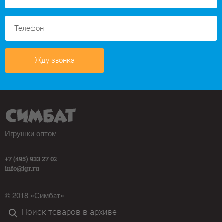
Жду звонка
Игрушки оптом
+7 (495) 933 27 02
info@igr.ru
© 2018 «Симбат»