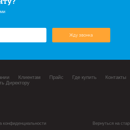
нту?
ами
Жду звонка
ании
Клиентам
Прайс
Где купить
Контакты
ть Директору
а конфиденциальности
Вернуться на стар