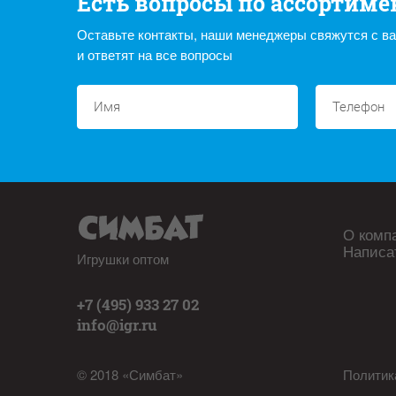
Есть вопросы по ассортиме
Оставьте контакты, наши менеджеры свяжутся с в
и ответят на все вопросы
О комп
Написа
Игрушки оптом
+7 (495) 933 27 02
info@igr.ru
© 2018 «Симбат»
Политик