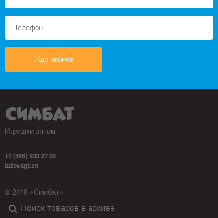
Жду звонка
Игрушки оптом
+7 (495) 933 27 02
info@igr.ru
© 2018 «Симбат»