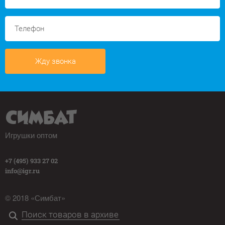
Жду звонка
Игрушки оптом
+7 (495) 933 27 02
info@igr.ru
© 2018 «Симбат»