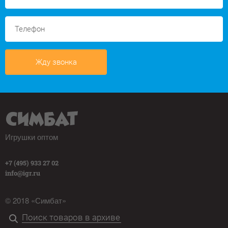
Жду звонка
Игрушки оптом
+7 (495) 933 27 02
info@igr.ru
© 2018 «Симбат»