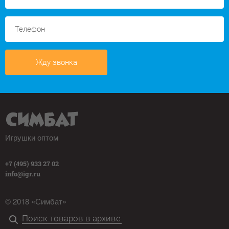
Жду звонка
Игрушки оптом
+7 (495) 933 27 02
info@igr.ru
© 2018 «Симбат»