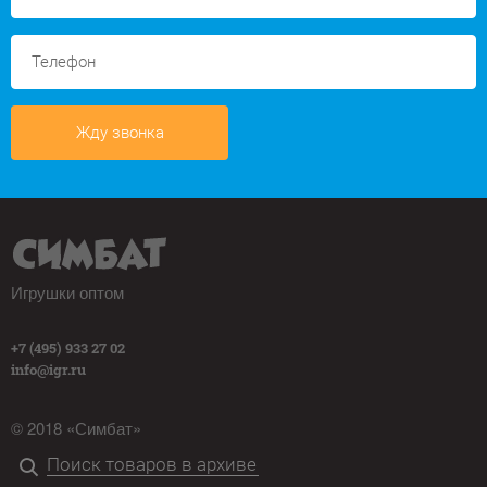
Жду звонка
Игрушки оптом
+7 (495) 933 27 02
info@igr.ru
© 2018 «Симбат»