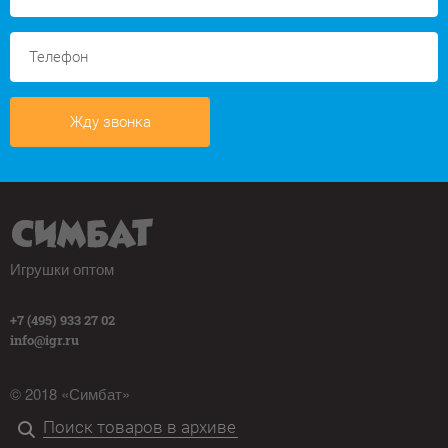
Жду звонка
Игрушки оптом
+7 (495) 933 27 02
info@igr.ru
© 2018 «Симбат»