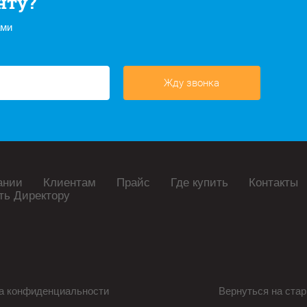
нту?
ами
Жду звонка
ании
Клиентам
Прайс
Где купить
Контакты
ть Директору
а конфиденциальности
Вернуться на стар