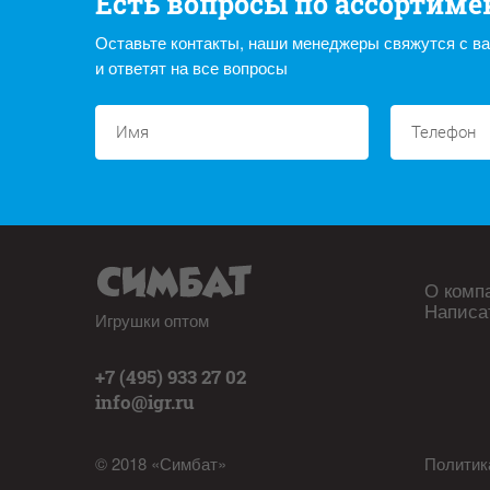
Есть вопросы по ассортиме
Оставьте контакты, наши менеджеры свяжутся с в
и ответят на все вопросы
О комп
Написа
Игрушки оптом
+7 (495) 933 27 02
info@igr.ru
© 2018 «Симбат»
Политик