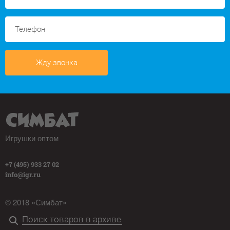
Жду звонка
Игрушки оптом
+7 (495) 933 27 02
info@igr.ru
© 2018 «Симбат»