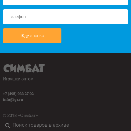
Жду звонка
Игрушки оптом
+7 (495) 933 27 02
info@igr.ru
© 2018 «Симбат»