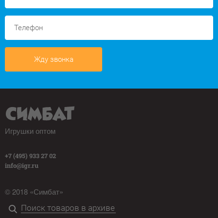
Жду звонка
Игрушки оптом
+7 (495) 933 27 02
info@igr.ru
© 2018 «Симбат»