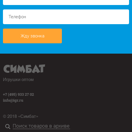
Жду звонка
Игрушки оптом
+7 (495) 933 27 02
info@igr.ru
© 2018 «Симбат»