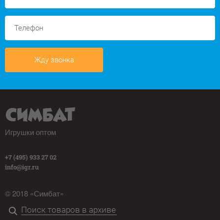
Жду звонка
Игрушки оптом
+7 (495) 933 27 02
info@igr.ru
© 2018 «Симбат»