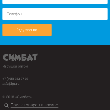
Жду звонка
Игрушки оптом
+7 (495) 933 27 02
info@igr.ru
© 2018 «Симбат»