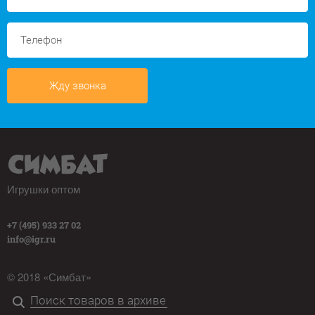
Жду звонка
Игрушки оптом
+7 (495) 933 27 02
info@igr.ru
© 2018 «Симбат»