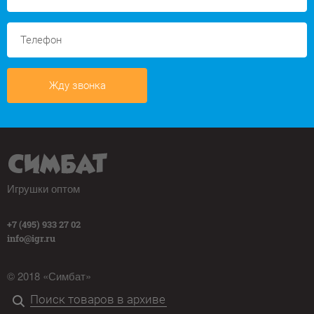
Жду звонка
Игрушки оптом
+7 (495) 933 27 02
info@igr.ru
© 2018 «Симбат»