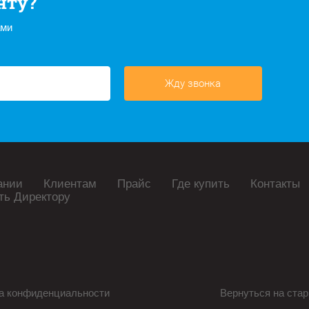
нту?
ами
Жду звонка
ании
Клиентам
Прайс
Где купить
Контакты
ть Директору
а конфиденциальности
Вернуться на стар