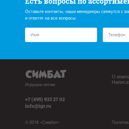
Есть вопросы по ассортиме
Оставьте контакты, наши менеджеры свяжутся с в
и ответят на все вопросы
О комп
Написа
Игрушки оптом
+7 (495) 933 27 02
info@igr.ru
© 2018 «Симбат»
Политик