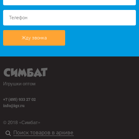
Жду звонка
Игрушки оптом
+7 (495) 933 27 02
info@igr.ru
© 2018 «Симбат»