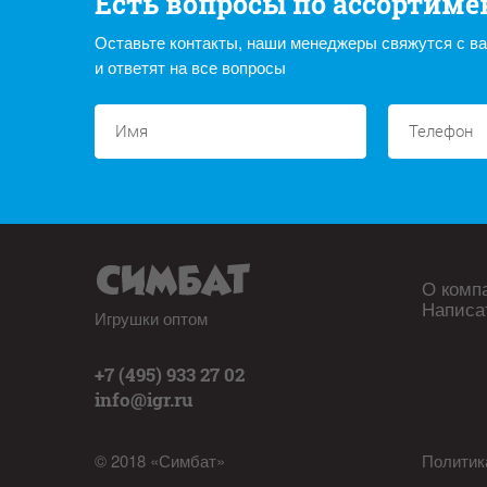
Есть вопросы по ассортиме
Оставьте контакты, наши менеджеры свяжутся с в
и ответят на все вопросы
О комп
Написа
Игрушки оптом
+7 (495) 933 27 02
info@igr.ru
© 2018 «Симбат»
Политик