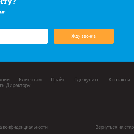
нту?
ами
Жду звонка
ании
Клиентам
Прайс
Где купить
Контакты
ть Директору
а конфиденциальности
Вернуться на стар