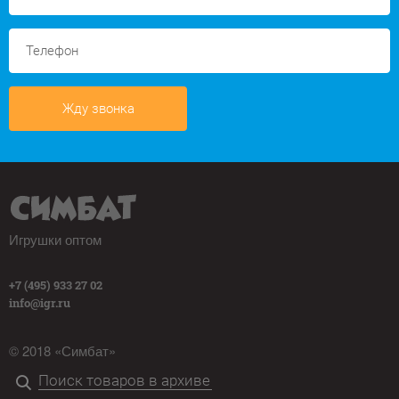
Жду звонка
Игрушки оптом
+7 (495) 933 27 02
info@igr.ru
© 2018 «Симбат»