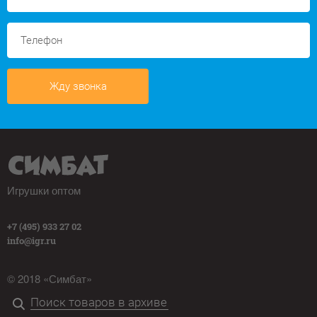
Жду звонка
Игрушки оптом
+7 (495) 933 27 02
info@igr.ru
© 2018 «Симбат»