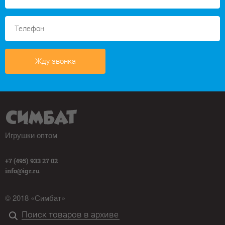
Жду звонка
Игрушки оптом
+7 (495) 933 27 02
info@igr.ru
© 2018 «Симбат»