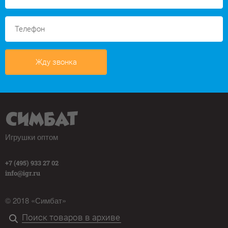
Жду звонка
Игрушки оптом
+7 (495) 933 27 02
info@igr.ru
© 2018 «Симбат»