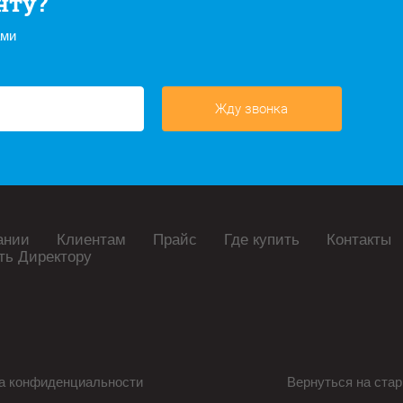
нту?
ами
Жду звонка
ании
Клиентам
Прайс
Где купить
Контакты
ть Директору
а конфиденциальности
Вернуться на стар