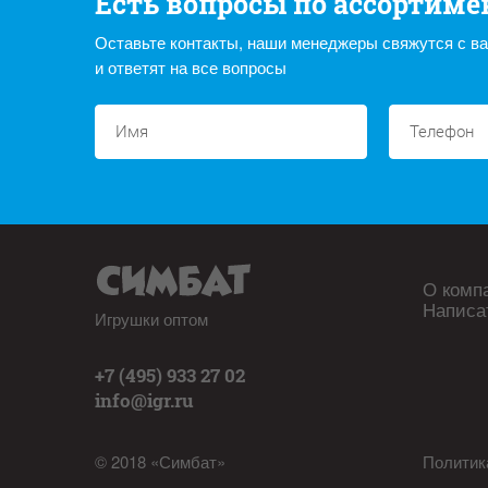
Есть вопросы по ассортиме
Оставьте контакты, наши менеджеры свяжутся с в
и ответят на все вопросы
О комп
Написа
Игрушки оптом
+7 (495) 933 27 02
info@igr.ru
© 2018 «Симбат»
Политик