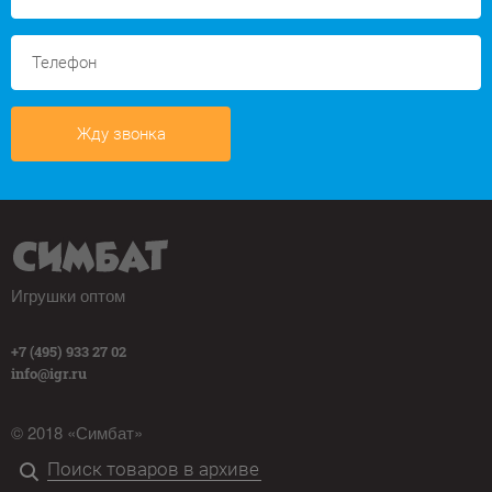
Жду звонка
Игрушки оптом
+7 (495) 933 27 02
info@igr.ru
© 2018 «Симбат»