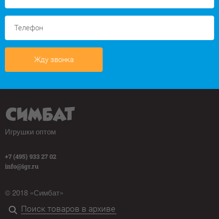
Жду звонка
Игрушки оптом
+7 (495) 933 27 02
info@igr.ru
© 2018 «Симбат»