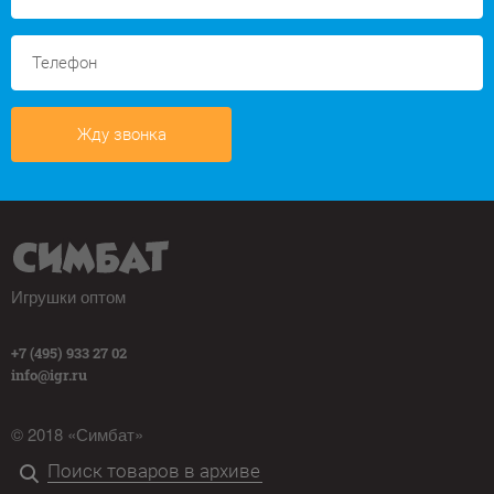
Жду звонка
Игрушки оптом
+7 (495) 933 27 02
info@igr.ru
© 2018 «Симбат»