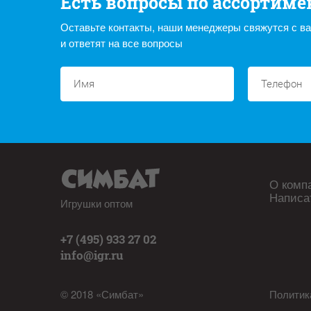
Есть вопросы по ассортиме
Оставьте контакты, наши менеджеры свяжутся с в
и ответят на все вопросы
О комп
Написа
Игрушки оптом
+7 (495) 933 27 02
info@igr.ru
© 2018 «Симбат»
Политик