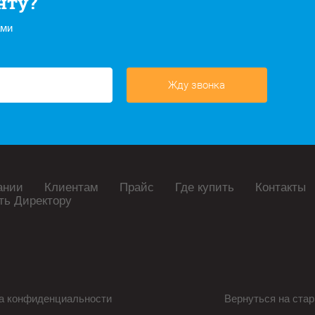
нту?
ами
Жду звонка
ании
Клиентам
Прайс
Где купить
Контакты
ть Директору
а конфиденциальности
Вернуться на стар