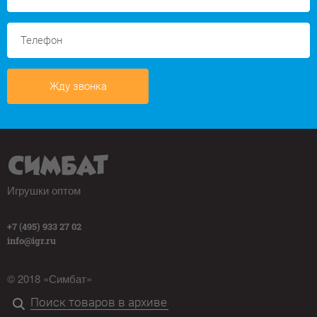
Жду звонка
Игрушки оптом
+7 (495) 933 27 02
info@igr.ru
© 2018 «Симбат»