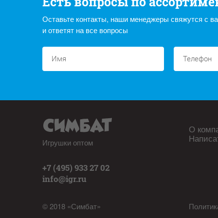
Есть вопросы по ассортиме
Оставьте контакты, наши менеджеры свяжутся с в
и ответят на все вопросы
О комп
Написа
Игрушки оптом
+7 (495) 933 27 02
info@igr.ru
© 2018 «Симбат»
Политик