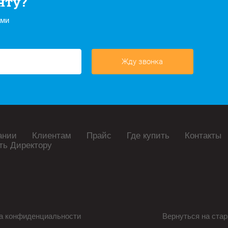
нту?
ами
Жду звонка
ании
Клиентам
Прайс
Где купить
Контакты
ть Директору
а конфиденциальности
Вернуться на стар