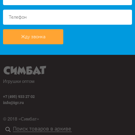
Жду звонка
Игрушки оптом
+7 (495) 933 27 02
info@igr.ru
© 2018 «Симбат»