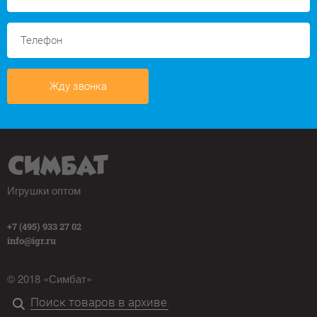
Жду звонка
Игрушки оптом
+7 (495) 933 27 02
info@igr.ru
© 2018 «Симбат»