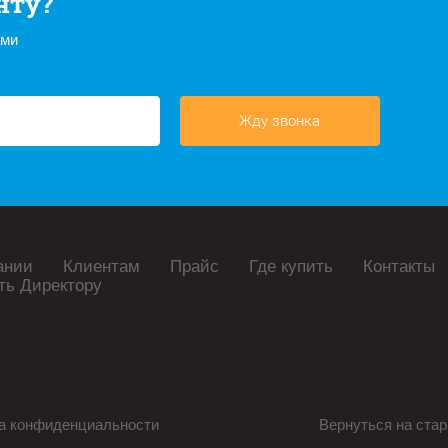
нту?
ами
Жду звонка
ании
Клиентам
Прайс
Где купить
Контакты
ть Директору
а конфиденциальности
Вернуться на стар