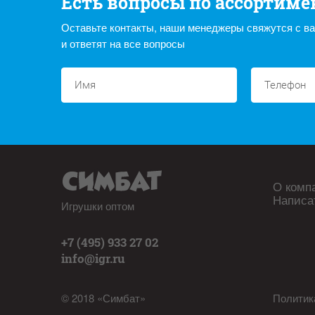
Есть вопросы по ассортиме
Оставьте контакты, наши менеджеры свяжутся с в
и ответят на все вопросы
О комп
Написа
Игрушки оптом
+7 (495) 933 27 02
info@igr.ru
© 2018 «Симбат»
Политик