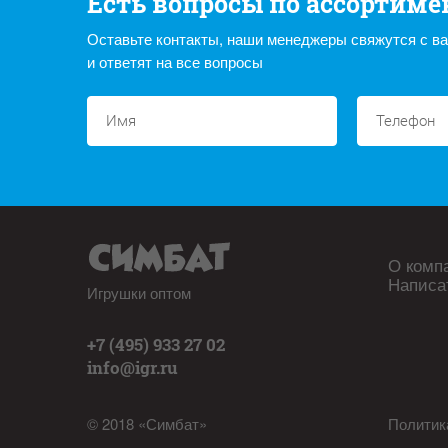
Есть вопросы по ассортиме
Оставьте контакты, наши менеджеры свяжутся с в
и ответят на все вопросы
О комп
Написа
Игрушки оптом
+7 (495) 933 27 02
info@igr.ru
© 2018 «Симбат»
Политик