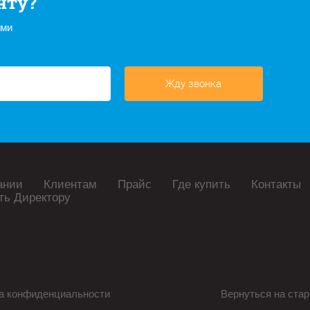
нту?
ами
Жду звонка
ании
Клиентам
Прайс
Где купить
Контакты
ть Директору
а конфиденциальности
Вернуться на стар