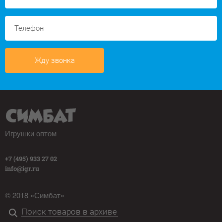
Жду звонка
Игрушки оптом
+7 (495) 933 27 02
info@igr.ru
© 2018 «Симбат»