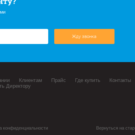
нту?
ами
Жду звонка
ании
Клиентам
Прайс
Где купить
Контакты
ть Директору
а конфиденциальности
Вернуться на стар