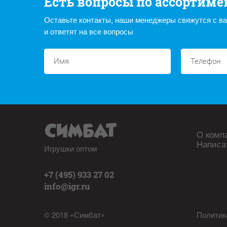
Есть вопросы по ассортиме
Оставьте контакты, наши менеджеры свяжутся с в
и ответят на все вопросы
О комп
Написа
Игрушки оптом
+7 (495) 933 27 02
info@igr.ru
© 2018 «Симбат»
Политик