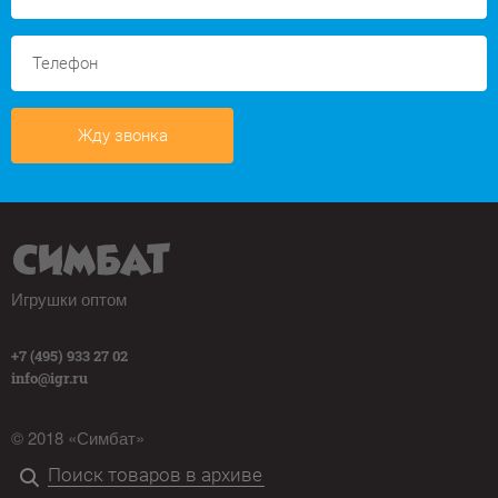
Жду звонка
Игрушки оптом
+7 (495) 933 27 02
info@igr.ru
© 2018 «Симбат»