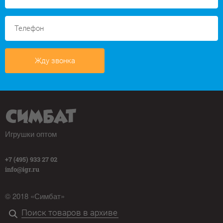
Жду звонка
Игрушки оптом
+7 (495) 933 27 02
info@igr.ru
© 2018 «Симбат»