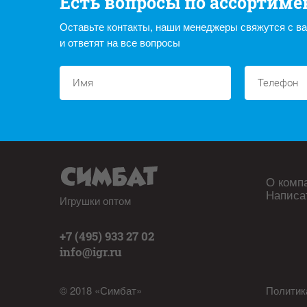
Есть вопросы по ассортиме
Оставьте контакты, наши менеджеры свяжутся с в
и ответят на все вопросы
О комп
Написа
Игрушки оптом
+7 (495) 933 27 02
info@igr.ru
© 2018 «Симбат»
Политик