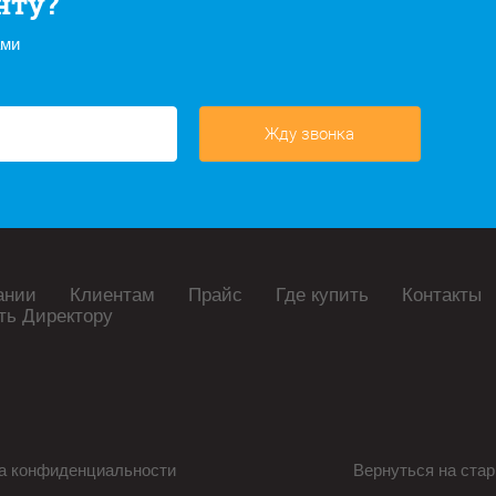
нту?
ами
Жду звонка
ании
Клиентам
Прайс
Где купить
Контакты
ть Директору
а конфиденциальности
Вернуться на стар