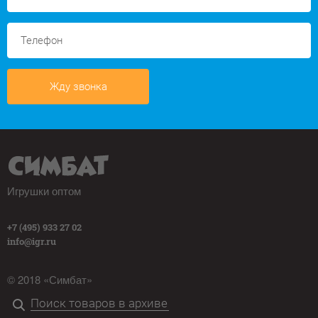
Жду звонка
Игрушки оптом
+7 (495) 933 27 02
info@igr.ru
© 2018 «Симбат»