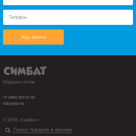
Жду звонка
Игрушки оптом
+7 (495) 933 27 02
info@igr.ru
© 2018 «Симбат»