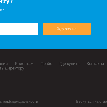
нту?
ами
Жду звонка
ании
Клиентам
Прайс
Где купить
Контакты
ть Директору
а конфиденциальности
Вернуться на стар