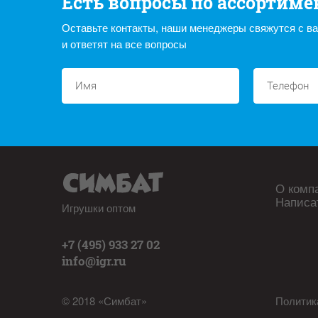
Есть вопросы по ассортиме
Оставьте контакты, наши менеджеры свяжутся с в
и ответят на все вопросы
О комп
Написа
Игрушки оптом
+7 (495) 933 27 02
info@igr.ru
© 2018 «Симбат»
Политик