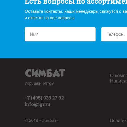
Есть вопросы по ассортиме
Оставьте контакты, наши менеджеры свяжутся с в
и ответят на все вопросы
О комп
Написа
Игрушки оптом
+7 (495) 933 27 02
info@igr.ru
© 2018 «Симбат»
Политик