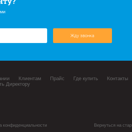
нту?
ами
Жду звонка
ании
Клиентам
Прайс
Где купить
Контакты
ть Директору
а конфиденциальности
Вернуться на стар