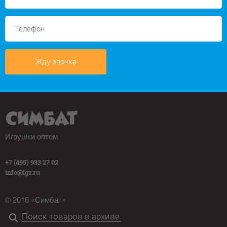
Жду звонка
Игрушки оптом
+7 (495) 933 27 02
info@igr.ru
© 2018 «Симбат»