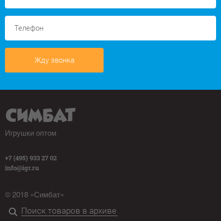
Жду звонка
Игрушки оптом
+7 (495) 933 27 02
info@igr.ru
© 2018 «Симбат»