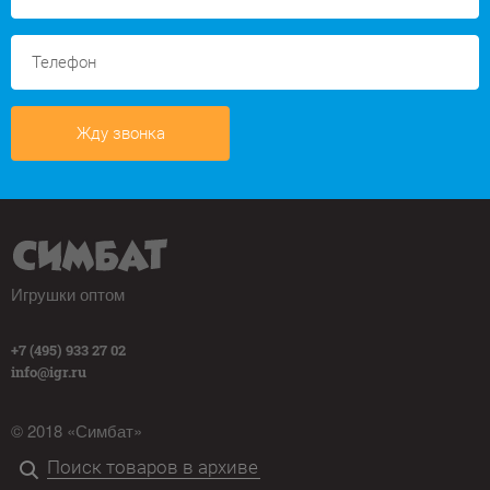
Жду звонка
Игрушки оптом
+7 (495) 933 27 02
info@igr.ru
© 2018 «Симбат»